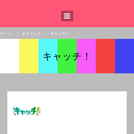
コ
ン
テ
ン
ツ
へ
ホーム
あさドレ♪
キャッチ！
ス
キ
ッ
キャッチ！
プ