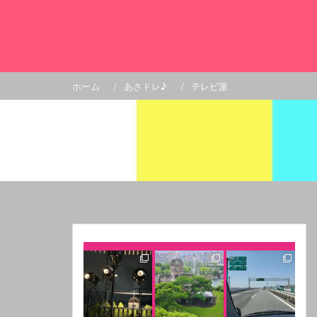
コ
ン
テ
ン
ツ
へ
ホーム
あさドレ♪
テレビ派
ス
キ
ッ
プ